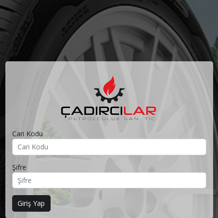
Cari Kodu
Şifre
Saygılarımızla Çadırcılar Petrol A.Ş
Giriş Yap