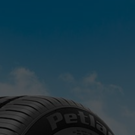
Bayi Girişi Yap
TEK ÜRÜN ALIMLARINIZ İÇİN TEİT AL