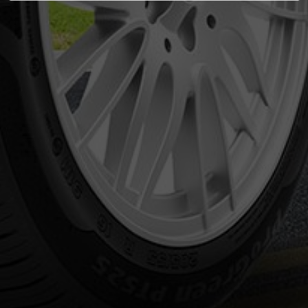
Konum
İletişim
Merkez;
Yeni Sanayi Sitesi 2. Blok No:41 Merkez/ Isparta
Şube;
Gül petek Sanayi Sitesi 3307 Sokak No:13 Merkez/Isparta
0 246 232 20 57
0 246 218 17 31
siparis@cadircilaras.com